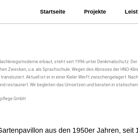
Startseite
Projekte
Leis
er Nachkriegsmoderne erbaut, steht seit 1996 unter Denkmalschutz. D
schen Zwecken, u.a. als Sprachschule. Wegen des Abrisses der HNO-Klin
ransloziert. Aktuell ist er in einer Kieler Werft zwischengelagert. Nach
 restauriert. Wir begleiten das Umsetzen und beraten in statischen
lpflege GmbH
r Gartenpavillon aus den 1950er Jahren, sei