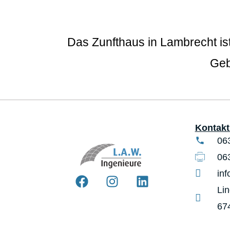
Das Zunfthaus in Lambrecht is
Geb
Kontakt 
06
06
in
Li
67