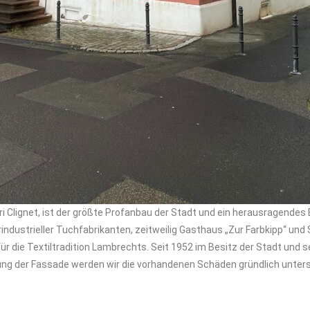
 Clignet, ist der größte Profanbau der Stadt und ein herausragendes 
ndustrieller Tuchfabrikanten, zeitweilig Gasthaus „Zur Farbkipp“ un
ür die Textiltradition Lambrechts. Seit 1952 im Besitz der Stadt und s
ng der Fassade werden wir die vorhandenen Schäden gründlich untersu